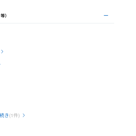
き等）
続き
(1件)