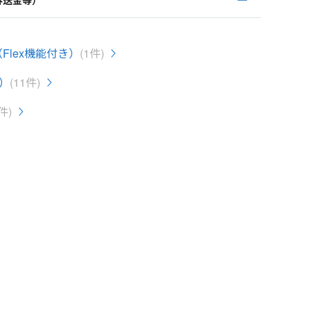
外送金等）
Flex機能付き）
(1件)
）
(11件)
件)