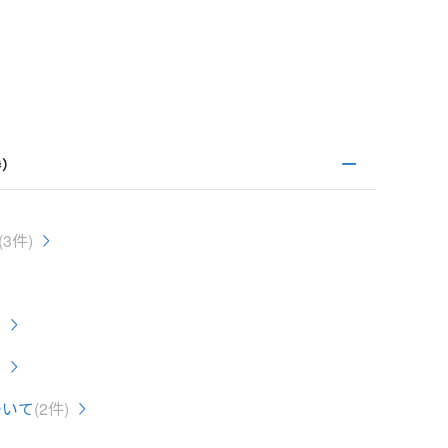
券）
(3件)
)
)
ついて
(2件)