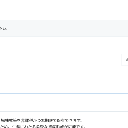
りたい。
た上場株式等を非課税かつ無期限で保有できます。
るため、生涯にわたる柔軟な資産形成が可能です。