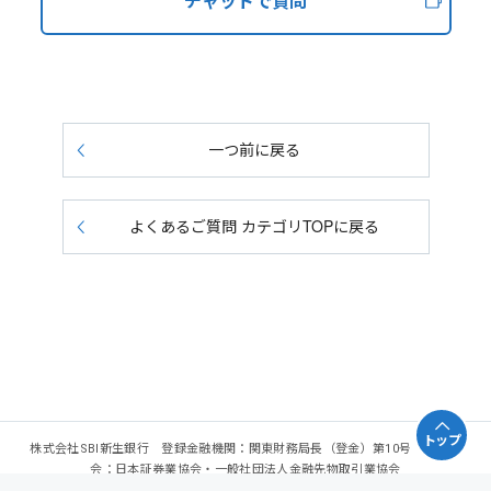
チャットで質問
一つ前に戻る
よくあるご質問 カテゴリTOPに戻る
トップ
株式会社SBI新生銀行 登録金融機関：関東財務局長（登金）第10号 加入協
会：日本証券業協会・一般社団法人金融先物取引業協会
Copyright - SBI Shinsei Bank, Limited. All rights reserved.