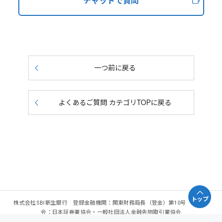
チャットで質問
一つ前に戻る
よくあるご質問 カテゴリTOPに戻る
トップ
株式会社SBI新生銀行 登録金融機関：関東財務局長（登金）第10号 加入協
会：日本証券業協会・一般社団法人金融先物取引業協会
Copyright - SBI Shinsei Bank, Limited. All rights reserved.