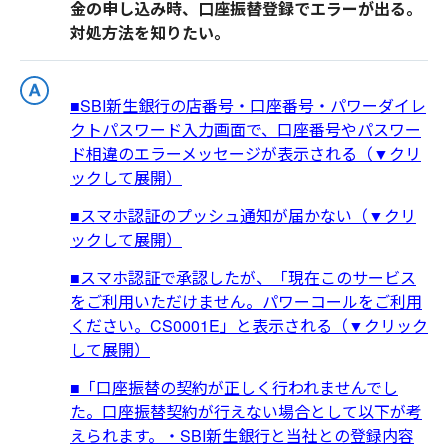
金の申し込み時、口座振替登録でエラーが出る。
対処方法を知りたい。
■SBI新生銀行の店番号・口座番号・パワーダイレ
クトパスワード入力画面で、口座番号やパスワー
ド相違のエラーメッセージが表示される（▼クリ
ックして展開）
■スマホ認証のプッシュ通知が届かない（▼クリ
ックして展開）
■スマホ認証で承認したが、「現在このサービス
をご利用いただけません。パワーコールをご利用
ください。CS0001E」と表示される（▼クリック
して展開）
■「口座振替の契約が正しく行われませんでし
た。口座振替契約が行えない場合として以下が考
えられます。・SBI新生銀行と当社との登録内容