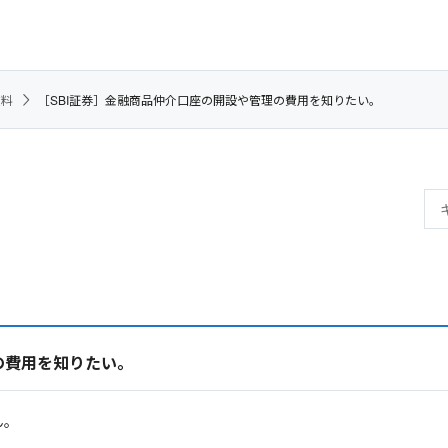
数料
［SBI証券］金融商品仲介口座の開設や管理の費用を知りたい。
の費用を知りたい。
ん。