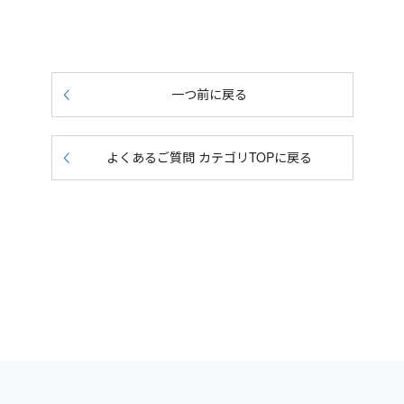
一つ前に戻る
よくあるご質問 カテゴリTOPに戻る
会：日本証券業協会・一般社団法人金融先物取引業協会