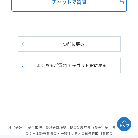
チャットで質問
一つ前に戻る
よくあるご質問 カテゴリTOPに戻る
トップ
株式会社SBI新生銀行 登録金融機関：関東財務局長（登金）第10号 加入協
会：日本証券業協会・一般社団法人金融先物取引業協会