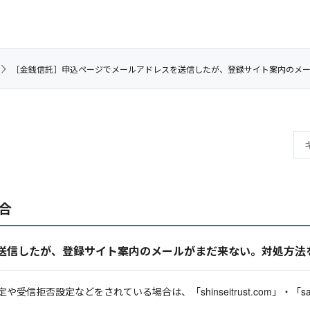
［金銭信託］申込ページでメールアドレスを送信したが、登録サイト案内のメ
合
送信したが、登録サイト案内のメールがまだ来ない。対処方法
拒否設定などをされている場合は、「shinseitrust.com」・「sal