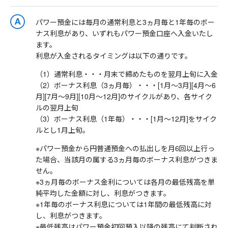
パワー預金には毎月の通常利息と3ヵ月毎と1年毎のボー
ナス利息があり、いずれもパワー預金口座へ入金いたし
ます。
利息が入金されるタイミングは以下の通りです。
（1）通常利息・・・月末で締めたものを翌月上旬に入金
（2）ボーナス利息（3ヵ月毎）・・・[1月～3月][4月～6
月][7月～9月][10月～12月]のサイクルがあり、各サイク
ルの翌月上旬
（3）ボーナス利息（1年毎）・・・[1月～12月]をサイク
ルとし1月上旬。
※パワー預金から円普通預金への払出しを月6回以上行っ
た場合、当該月の属する3ヵ月毎のボーナス利息がつきま
せん。
※3ヵ月毎のボーナス金利については各月の最低残高を単
純平均した金額に対し、利息がつきます。
※1年毎のボーナス利息については1年間の最低残高に対
し、利息がつきます。
※最低残高はパワー預金初回預入以降の残高にて判断され