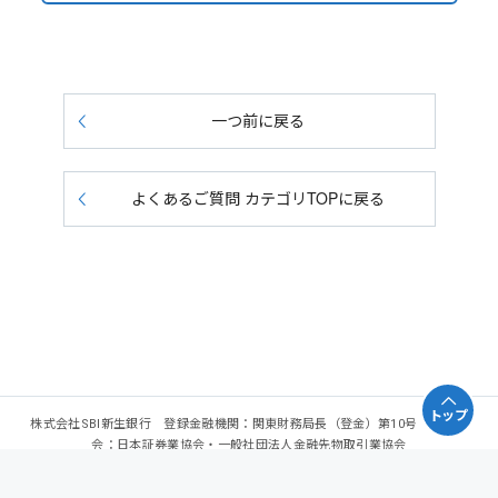
一つ前に戻る
よくあるご質問 カテゴリTOPに戻る
トップ
株式会社SBI新生銀行 登録金融機関：関東財務局長（登金）第10号 加入協
会：日本証券業協会・一般社団法人金融先物取引業協会
Copyright - SBI Shinsei Bank, Limited. All rights reserved.