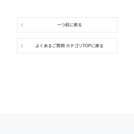
一つ前に戻る
よくあるご質問 カテゴリTOPに戻る
会：日本証券業協会・一般社団法人金融先物取引業協会