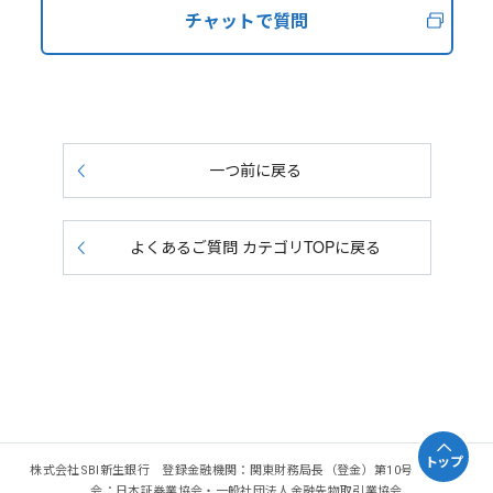
チャットで質問
一つ前に戻る
よくあるご質問 カテゴリTOPに戻る
トップ
株式会社SBI新生銀行 登録金融機関：関東財務局長（登金）第10号 加入協
会：日本証券業協会・一般社団法人金融先物取引業協会