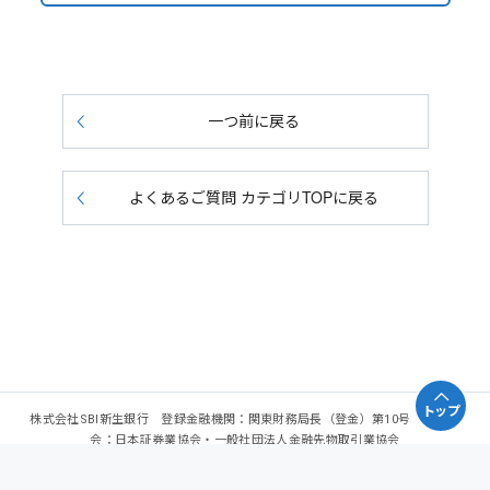
一つ前に戻る
よくあるご質問 カテゴリTOPに戻る
トップ
株式会社SBI新生銀行 登録金融機関：関東財務局長（登金）第10号 加入協
会：日本証券業協会・一般社団法人金融先物取引業協会
Copyright - SBI Shinsei Bank, Limited. All rights reserved.