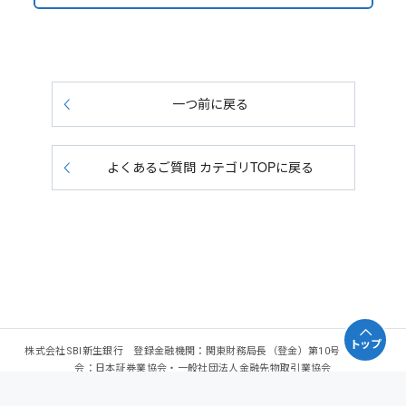
一つ前に戻る
よくあるご質問 カテゴリTOPに戻る
トップ
株式会社SBI新生銀行 登録金融機関：関東財務局長（登金）第10号 加入協
会：日本証券業協会・一般社団法人金融先物取引業協会
Copyright - SBI Shinsei Bank, Limited. All rights reserved.