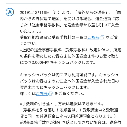
2019年12月16日（月）より、「海外からの送金」、「国
内からの外貨建て送金」を受け取る場合、送金通貨に応
じた「送金事務手数料」を送金金額から差し引いて入金
いたします。
受取可能な通貨と受取手数料の一覧は
こちら
をご覧
ください。
※上記の送金事務手数料（受取手数料）改定に伴い、所定
の条件を満たしたお客さまに外国送金１件のお受け取り
につき2,000円をキャッシュバックします。
キャッシュバックは何回でも利用可能です。キャッシュ
バックはお客さまのお口座へ外国送金が入金された日の
翌月末までにキャッシュバックします。
詳しくは
こちら
をご覧ください。
※手数料の引き落とし方法は選択はできません。
（手数料を引き落しする順番は、1.受取資金→2.受取通
貨と同一の普通預金口座→3.円普通預金となります。）
※送金事務手数料がお引き落としできない場合は、送金依