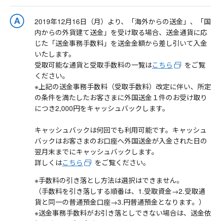
2019年12月16日（月）より、「海外からの送金」、「国
内からの外貨建て送金」を受け取る場合、送金通貨に応
じた「送金事務手数料」を送金金額から差し引いて入金
いたします。
受取可能な通貨と受取手数料の一覧は
こちら
をご覧
ください。
※上記の送金事務手数料（受取手数料）改定に伴い、所定
の条件を満たしたお客さまに外国送金１件のお受け取り
につき2,000円をキャッシュバックします。
キャッシュバックは何回でも利用可能です。キャッシュ
バックはお客さまのお口座へ外国送金が入金された日の
翌月末までにキャッシュバックします。
詳しくは
こちら
をご覧ください。
※手数料の引き落とし方法は選択はできません。
（手数料を引き落しする順番は、1.受取資金→2.受取通
貨と同一の普通預金口座→3.円普通預金となります。）
※送金事務手数料がお引き落としできない場合は、送金依