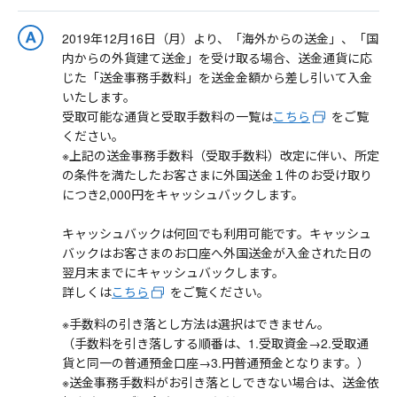
2019年12月16日（月）より、「海外からの送金」、「国
内からの外貨建て送金」を受け取る場合、送金通貨に応
じた「送金事務手数料」を送金金額から差し引いて入金
いたします。
受取可能な通貨と受取手数料の一覧は
こちら
をご覧
ください。
※上記の送金事務手数料（受取手数料）改定に伴い、所定
の条件を満たしたお客さまに外国送金１件のお受け取り
につき2,000円をキャッシュバックします。
キャッシュバックは何回でも利用可能です。キャッシュ
バックはお客さまのお口座へ外国送金が入金された日の
翌月末までにキャッシュバックします。
詳しくは
こちら
をご覧ください。
※手数料の引き落とし方法は選択はできません。
（手数料を引き落しする順番は、1.受取資金→2.受取通
貨と同一の普通預金口座→3.円普通預金となります。）
※送金事務手数料がお引き落としできない場合は、送金依