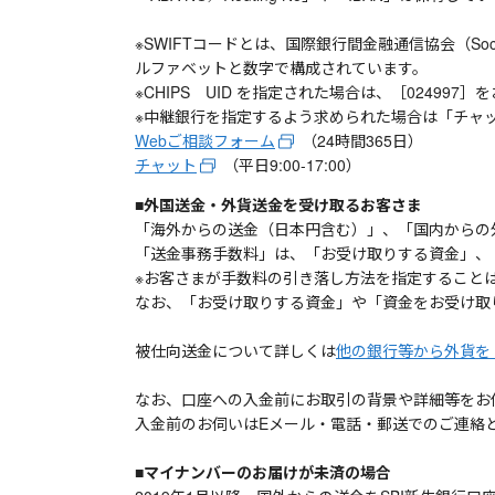
※SWIFTコードとは、国際銀行間金融通信協会（Society f
ルファベットと数字で構成されています。
※CHIPS UID を指定された場合は、［024997
※中継銀行を指定するよう求められた場合は「チャット
Webご相談フォーム
（24時間365日）
チャット
（平日9:00-17:00）
■外国送金・外貨送金を受け取るお客さま
「海外からの送金（日本円含む）」、「国内からの
「送金事務手数料」は、「お受け取りする資金」、
※お客さまが手数料の引き落し方法を指定すること
なお、「お受け取りする資金」や「資金をお受け取
被仕向送金について詳しくは
他の銀行等から外貨を
なお、口座への入金前にお取引の背景や詳細等をお
入金前のお伺いはEメール・電話・郵送でのご連絡
■マイナンバーのお届けが未済の場合