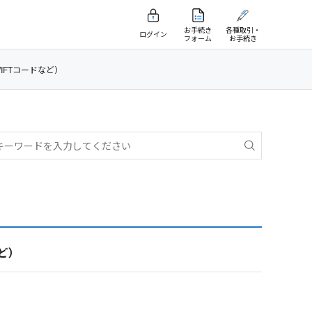
お手続き
各種取引・
ログイン
フォーム
お手続き
FTコードなど）
ど）