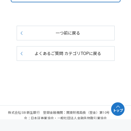
一つ前に戻る
よくあるご質問 カテゴリTOPに戻る
トップ
株式会社SBI新生銀行 登録金融機関：関東財務局長（登金）第10号 加入協
会：日本証券業協会・一般社団法人金融先物取引業協会
Copyright - SBI Shinsei Bank, Limited. All rights reserved.