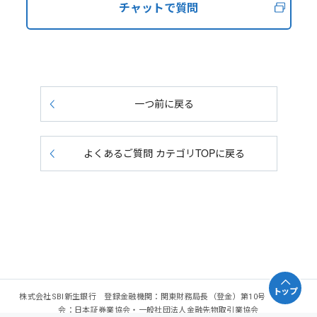
チャットで質問
一つ前に戻る
よくあるご質問 カテゴリTOPに戻る
トップ
株式会社SBI新生銀行 登録金融機関：関東財務局長（登金）第10号 加入協
会：日本証券業協会・一般社団法人金融先物取引業協会