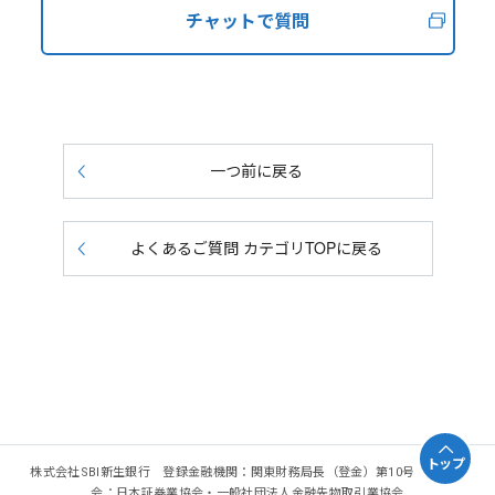
チャットで質問
一つ前に戻る
よくあるご質問 カテゴリTOPに戻る
トップ
株式会社SBI新生銀行 登録金融機関：関東財務局長（登金）第10号 加入協
会：日本証券業協会・一般社団法人金融先物取引業協会