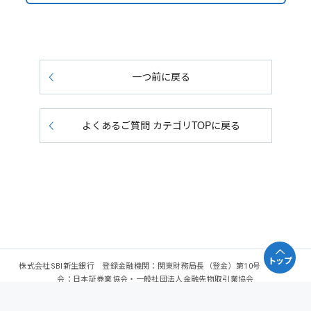
一つ前に戻る
よくあるご質問 カテゴリTOPに戻る
トップ
株式会社SBI新生銀行 登録金融機関：関東財務局長（登金）第10号 加入協
会：日本証券業協会・一般社団法人金融先物取引業協会
Copyright - SBI Shinsei Bank, Limited. All rights reserved.