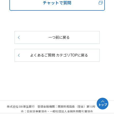
チャットで質問
一つ前に戻る
よくあるご質問 カテゴリTOPに戻る
トップ
株式会社SBI新生銀行 登録金融機関：関東財務局長（登金）第10号 加入協
会：日本証券業協会・一般社団法人金融先物取引業協会