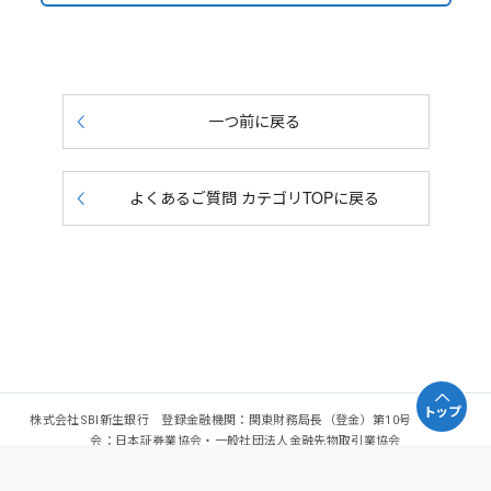
一つ前に戻る
よくあるご質問 カテゴリTOPに戻る
トップ
株式会社SBI新生銀行 登録金融機関：関東財務局長（登金）第10号 加入協
会：日本証券業協会・一般社団法人金融先物取引業協会
Copyright - SBI Shinsei Bank, Limited. All rights reserved.