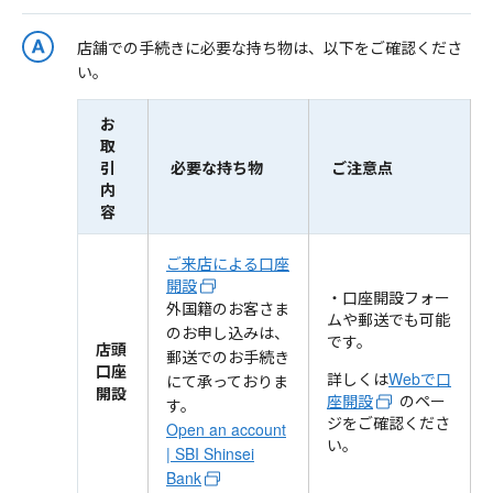
店舗での手続きに必要な持ち物は、以下をご確認くださ
い。
お
取
引
必要な持ち物
ご注意点
内
容
ご来店による口座
開設
・口座開設フォー
外国籍のお客さま
ムや郵送でも可能
のお申し込みは、
です。
店頭
郵送でのお手続き
口座
詳しくは
Webで口
にて承っておりま
開設
座開設
のペー
す。
ジをご確認くださ
Open an account
い。
| SBI Shinsei
Bank