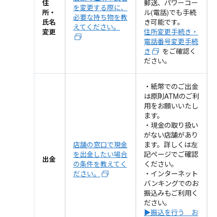
住
郵送、パワーコー
を変更する際に、
所・
ル(電話)でも手続
必要な持ち物を教
氏名
き可能です。
えてください。
変更
住所変更手続き・
電話番号変更手続
き
をご確認く
ださい。
・紙幣でのご出金
は原則ATMのご利
用をお願いいたし
ます。
・現金の取り扱い
がない店舗があり
ます。詳しくは左
店舗の窓口で現金
記ページでご確認
を出金したい場合
出金
ください。
の条件を教えてく
・インターネット
ださい。
バンキングでのお
振込みもご利用く
ださい。
▶振込を行う お