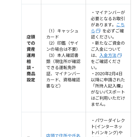
・マイナンバーが
必要となるお取引
があります。
こち
（1）キャッシュ
ら
を必ずご確
店頭
カード
認ください。
での
（2）印鑑（サイ
・新たなご資金の
資産
ンの場合は不要）
ご入金について
運用
（3）本人確認書
は、
入金方法
相
類（現住所が確認
をご確認くださ
談・
できる運転免許
い。
商品
証、マイナンバー
・2020年2月4日
設定
カード、資格確認
以降に申請された
書など）
「所持人記入欄」
がないパスポート
はご利用いただけ
ません。
・パワーダイレク
ト(インターネッ
トバンキング)や
店頭で住所や氏名