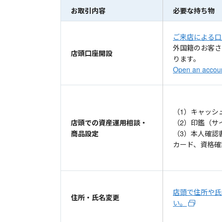
お取引内容
必要な持ち物
ご来店による口
外国籍のお客さ
店頭口座開設
ります。
Open an accoun
（1）キャッシ
店頭での資産運用相談・
（2）印鑑（サ
商品設定
（3）本人確認
カード、資格確
店頭で住所や氏
住所・氏名変更
い。