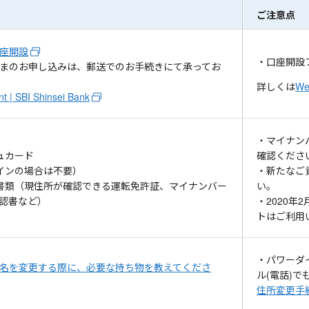
ご注意点
座開設
・口座開設
まのお申し込みは、郵送でのお手続きにて承ってお
詳しくは
W
t | SBI Shinsei Bank
・マイナン
ュカード
確認くださ
インの場合は不要）
・新たなご
書類（現住所が確認できる運転免許証、マイナンバー
い。
認書など）
・2020
トはご利用
・パワーダ
名を変更する際に、必要な持ち物を教えてくださ
ル(電話)
住所変更手