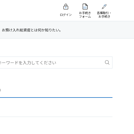
お手続き
各種取引・
ログイン
フォーム
お手続き
］お預け入れ総資産とは何か知りたい。
）