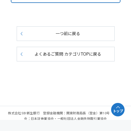
一つ前に戻る
よくあるご質問 カテゴリTOPに戻る
トップ
株式会社SBI新生銀行 登録金融機関：関東財務局長（登金）第10号 加入協
会：日本証券業協会・一般社団法人金融先物取引業協会
Copyright - SBI Shinsei Bank, Limited. All rights reserved.