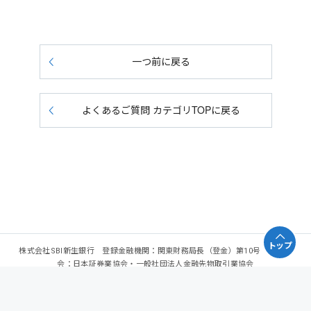
一つ前に戻る
よくあるご質問 カテゴリTOPに戻る
トップ
株式会社SBI新生銀行 登録金融機関：関東財務局長（登金）第10号 加入協
会：日本証券業協会・一般社団法人金融先物取引業協会
Copyright - SBI Shinsei Bank, Limited. All rights reserved.