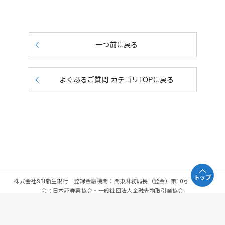
一つ前に戻る
よくあるご質問 カテゴリTOPに戻る
トップ
株式会社SBI新生銀行 登録金融機関：関東財務局長（登金）第10号 加入協
会：日本証券業協会・一般社団法人金融先物取引業協会
Copyright - SBI Shinsei Bank, Limited. All rights reserved.