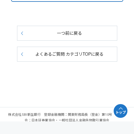
一つ前に戻る
よくあるご質問 カテゴリTOPに戻る
トップ
株式会社SBI新生銀行 登録金融機関：関東財務局長（登金）第10号 加入協
会：日本証券業協会・一般社団法人金融先物取引業協会
Copyright - SBI Shinsei Bank, Limited. All rights reserved.