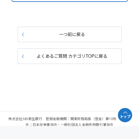
一つ前に戻る
よくあるご質問 カテゴリTOPに戻る
トップ
株式会社SBI新生銀行 登録金融機関：関東財務局長（登金）第10号 加入協
会：日本証券業協会・一般社団法人金融先物取引業協会
Copyright - SBI Shinsei Bank, Limited. All rights reserved.