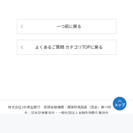
一つ前に戻る
よくあるご質問 カテゴリTOPに戻る
トップ
株式会社SBI新生銀行 登録金融機関：関東財務局長（登金）第10号 加入協
会：日本証券業協会・一般社団法人金融先物取引業協会
Copyright - SBI Shinsei Bank, Limited. All rights reserved.