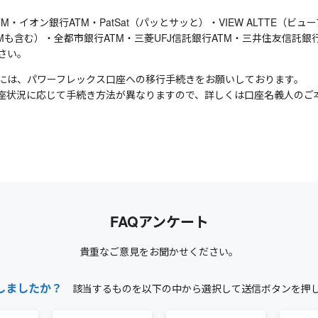
・イオン銀行ATM・PatSat（パッとサッと）・VIEW ALTTE（ビュ
Mも含む）・全都市銀行ATM・三菱UFJ信託銀行ATM・三井住友信託銀
さい。
には、パワーフレックス口座への移行手続きをお願いしております。
座状況に応じて手続き方法が異なりますので、詳しくは口座名義人のご
FAQアンケート
貴重なご意見をお聞かせください。
しましたか？
該当するものを以下の中から選択して送信ボタンを押