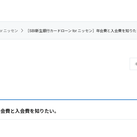
or ニッセン
［SBI新生銀行カードローン for ニッセン］年会費と入会費を知り
］年会費と入会費を知りたい。