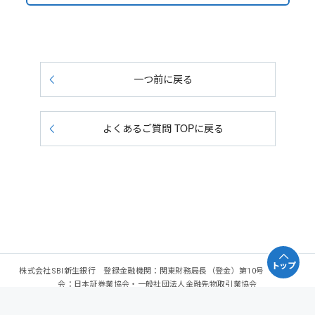
一つ前に戻る
よくあるご質問 TOPに戻る
トップ
株式会社SBI新生銀行 登録金融機関：関東財務局長（登金）第10号 加入協
会：日本証券業協会・一般社団法人金融先物取引業協会
Copyright - SBI Shinsei Bank, Limited. All rights reserved.