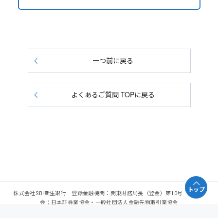
一つ前に戻る
よくあるご質問 TOPに戻る
トップ
株式会社SBI新生銀行 登録金融機関：関東財務局長（登金）第10号 加入協
会：日本証券業協会・一般社団法人金融先物取引業協会
Copyright - SBI Shinsei Bank, Limited. All rights reserved.