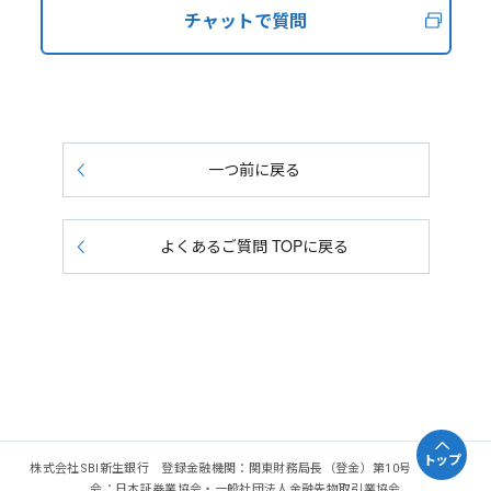
チャットで質問
一つ前に戻る
よくあるご質問 TOPに戻る
トップ
株式会社SBI新生銀行 登録金融機関：関東財務局長（登金）第10号 加入協
会：日本証券業協会・一般社団法人金融先物取引業協会