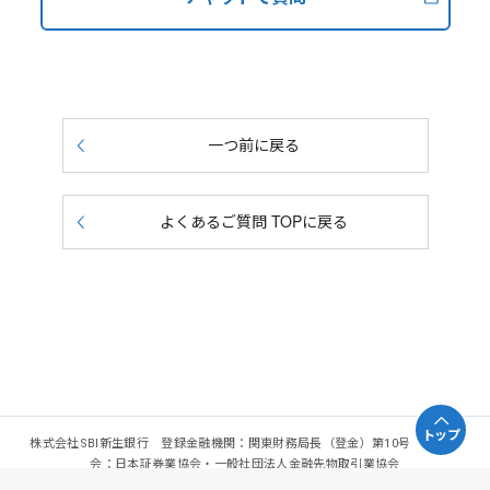
一つ前に戻る
よくあるご質問 TOPに戻る
トップ
株式会社SBI新生銀行 登録金融機関：関東財務局長（登金）第10号 加入協
会：日本証券業協会・一般社団法人金融先物取引業協会
Copyright - SBI Shinsei Bank, Limited. All rights reserved.