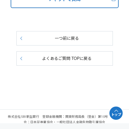
一つ前に戻る
よくあるご質問 TOPに戻る
トップ
株式会社SBI新生銀行 登録金融機関：関東財務局長（登金）第10号 加入協
会：日本証券業協会・一般社団法人金融先物取引業協会
Copyright - SBI Shinsei Bank, Limited. All rights reserved.