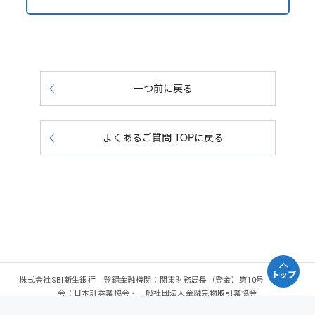
一つ前に戻る
よくあるご質問 TOPに戻る
トップ
株式会社SBI新生銀行 登録金融機関：関東財務局長（登金）第10号 加入協
会：日本証券業協会・一般社団法人金融先物取引業協会
Copyright - SBI Shinsei Bank, Limited. All rights reserved.