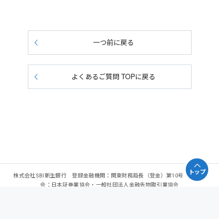
一つ前に戻る
よくあるご質問 TOPに戻る
トップ
株式会社SBI新生銀行 登録金融機関：関東財務局長（登金）第10号 加入協
会：日本証券業協会・一般社団法人金融先物取引業協会
Copyright - SBI Shinsei Bank, Limited. All rights reserved.