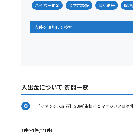
ハイパー預金
スマホ認証
電話番号
機種
条件を追加して検索
入出金について 質問一覧
［マネックス証券］SBI新生銀行とマネックス証券
1件～1件(全1件)