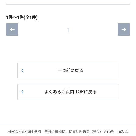
1件～1件(全1件)
1
一つ前に戻る
よくあるご質問 TOPに戻る
株式会社SBI新生銀行 登録金融機関：関東財務局長（登金）第10号 加入協