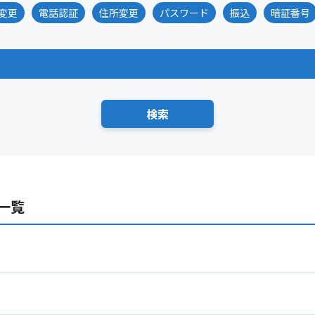
変更
電話認証
住所変更
パスワード
振込
暗証番号
一覧