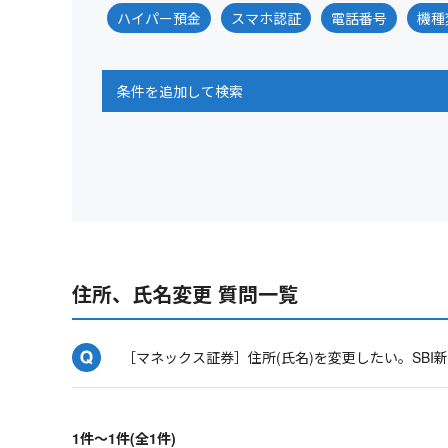
ハイパー預金
スマホ認証
電話番号
機種
条件を追加して検索
住所、氏名変更 質問一覧
［マネックス証券］住所(氏名)を変更したい。SB
1件～1件(全1件)