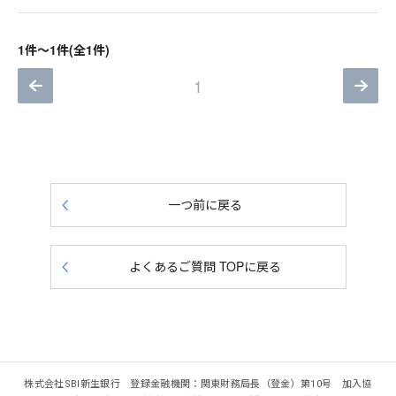
1件～1件(全1件)
1
一つ前に戻る
よくあるご質問 TOPに戻る
株式会社SBI新生銀行 登録金融機関：関東財務局長（登金）第10号 加入協