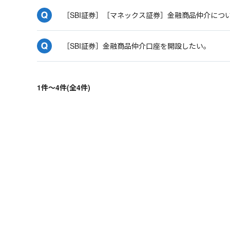
［SBI証券］［マネックス証券］金融商品仲介につ
［SBI証券］金融商品仲介口座を開設したい。
1件～4件(全4件)