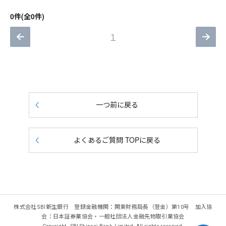
0件(全0件)
１
一つ前に戻る
よくあるご質問 TOPに戻る
株式会社SBI新生銀行 登録金融機関：関東財務局長（登金）第10号 加入協
会：日本証券業協会・一般社団法人金融先物取引業協会